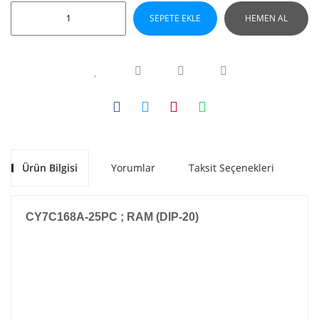
SEPETE EKLE
HEMEN AL
Ürün Bilgisi
Yorumlar
Taksit Seçenekleri
Ön
CY7C168A-25PC ; RAM (DIP-20)