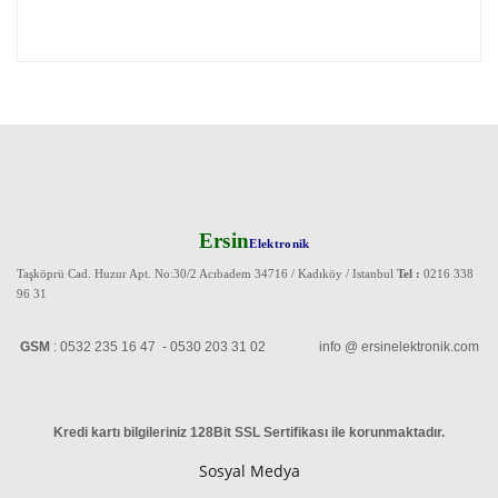
Ersin
Elektronik
Taşköprü Cad. Huzur Apt. No:30/2 Acıbadem 34716 / Kadıköy / Istanbul
Tel :
0216 338
96 31
GSM
: 0532 235 16 47 - 0530 203 31 02 info @ ersinelektronik.com
Kredi kartı bilgileriniz 128Bit SSL Sertifikası ile korunmaktadır
.
Sosyal Medya