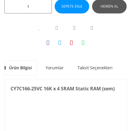
SEPETE EKLE
HEMEN AL
Ürün Bilgisi
Yorumlar
Taksit Seçenekleri
Ön
CY7C166-25VC 16K x 4 SRAM Static RAM (sem)