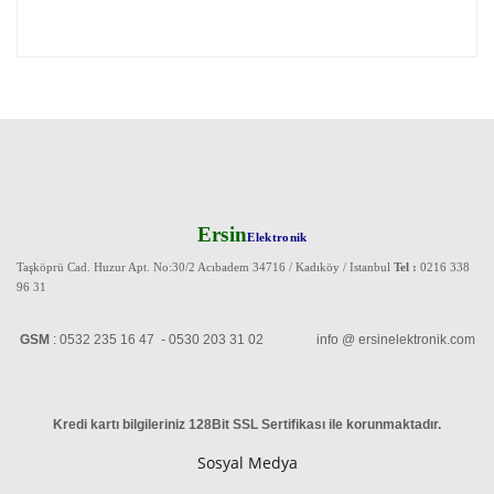
Ersin
Elektronik
Taşköprü Cad. Huzur Apt. No:30/2 Acıbadem 34716 / Kadıköy / Istanbul
Tel :
0216 338
96 31
GSM
: 0532 235 16 47 - 0530 203 31 02 info @ ersinelektronik.com
Kredi kartı bilgileriniz 128Bit SSL Sertifikası ile korunmaktadır
.
Sosyal Medya