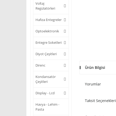
Voltaj
Regülatörleri
Hafıza Entegreler
Optoelektronik
Entegre Soketleri
Diyot Çeşitleri
Direnc
Ürün Bilgisi
Kondansatör
Çeşitleri
Yorumlar
Display - Lcd
Taksit Seçenekleri
Havya - Lehim -
Pasta