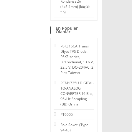
Kondansatör
(4x5.4mm) (küçük
tip)
En Populer
Olanlar
P6KE16CA Transil
Diyot TVS Diode,
P6KE series,
Bidirectional, 13.6 V,
22.5 V, DO-204AC, 2
Pins Taiwan
PCM1725U DIGITAL-
TO-ANALOG
CONVERTER 16 Bits,
96kHz Sampling
(BB) Orjinal
PT6005
Röle Soketi (Type
94.43)