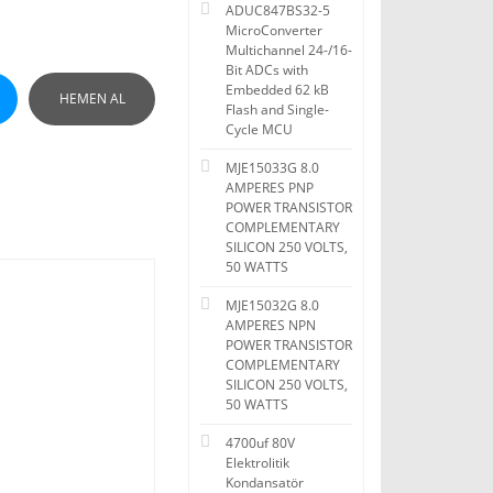
ADUC847BS32-5
MicroConverter
Multichannel 24-/16-
Bit ADCs with
Embedded 62 kB
HEMEN AL
Flash and Single-
Cycle MCU
MJE15033G 8.0
AMPERES PNP
POWER TRANSISTOR
COMPLEMENTARY
SILICON 250 VOLTS,
50 WATTS
MJE15032G 8.0
AMPERES NPN
POWER TRANSISTOR
COMPLEMENTARY
SILICON 250 VOLTS,
50 WATTS
4700uf 80V
Elektrolitik
Kondansatör