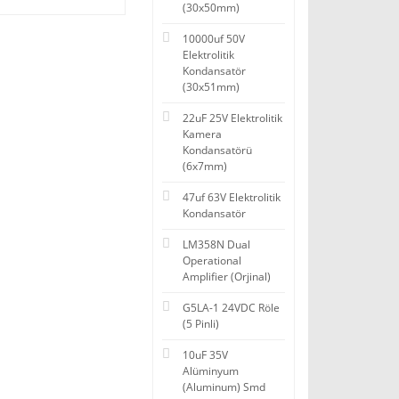
(30x50mm)
10000uf 50V
Elektrolitik
Kondansatör
(30x51mm)
22uF 25V Elektrolitik
Kamera
Kondansatörü
(6x7mm)
47uf 63V Elektrolitik
Kondansatör
LM358N Dual
Operational
Amplifier (Orjinal)
G5LA-1 24VDC Röle
(5 Pinli)
10uF 35V
Alüminyum
(Aluminum) Smd