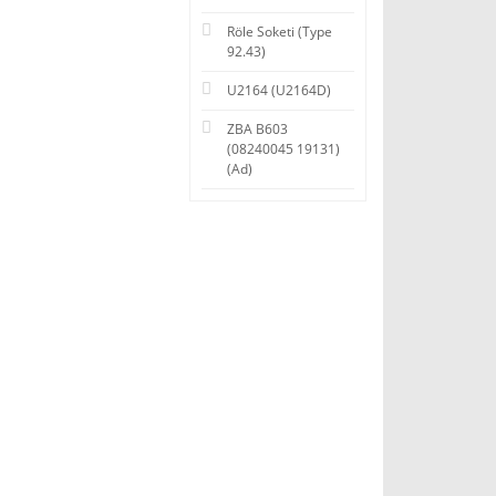
Röle Soketi (Type
92.43)
U2164 (U2164D)
ZBA B603
(08240045 19131)
(Ad)