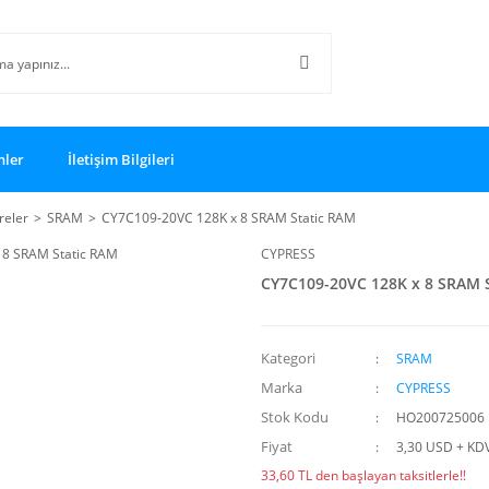
nler
İletişim Bilgileri
reler
SRAM
CY7C109-20VC 128K x 8 SRAM Static RAM
CYPRESS
CY7C109-20VC 128K x 8 SRAM 
Kategori
SRAM
Marka
CYPRESS
Stok Kodu
HO200725006
Fiyat
3,30 USD + KD
33,60 TL den başlayan taksitlerle!!