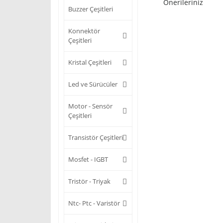
Önerileriniz
Buzzer Çeşitleri
Konnektör
Çeşitleri
Kristal Çeşitleri
Led ve Sürücüler
Motor - Sensör
Çeşitleri
Transistör Çeşitleri
Mosfet - IGBT
Tristör - Triyak
Ntc- Ptc - Varistör