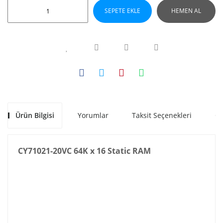
SEPETE EKLE
HEMEN AL
Ürün Bilgisi
Yorumlar
Taksit Seçenekleri
Ön
CY71021-20VC 64K x 16 Static RAM