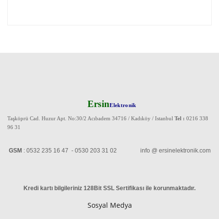
Ersin
Elektronik
Taşköprü Cad. Huzur Apt. No:30/2 Acıbadem 34716 / Kadıköy / Istanbul
Tel :
0216 338
96 31
GSM
: 0532 235 16 47 - 0530 203 31 02 info @ ersinelektronik.com
Kredi kartı bilgileriniz 128Bit SSL Sertifikası ile korunmaktadır
.
Sosyal Medya