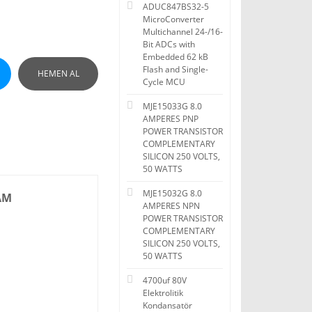
ADUC847BS32-5
MicroConverter
Multichannel 24-/16-
Bit ADCs with
Embedded 62 kB
Flash and Single-
HEMEN AL
Cycle MCU
MJE15033G 8.0
AMPERES PNP
POWER TRANSISTOR
COMPLEMENTARY
SILICON 250 VOLTS,
50 WATTS
MJE15032G 8.0
RAM
AMPERES NPN
POWER TRANSISTOR
COMPLEMENTARY
SILICON 250 VOLTS,
50 WATTS
4700uf 80V
Elektrolitik
Kondansatör