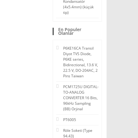
Kondansatör
(4x5.4mm) (küçük
tip)
En Populer
Olanlar
P6KE16CA Transil
Diyot TVS Diode,
P6KE series,
Bidirectional, 13.6 V,
22.5 V, DO-204AC, 2
Pins Taiwan
PCM1725U DIGITAL-
TO-ANALOG
CONVERTER 16 Bits,
96kHz Sampling
(BB) Orjinal
PT6005
Röle Soketi (Type
94.43)