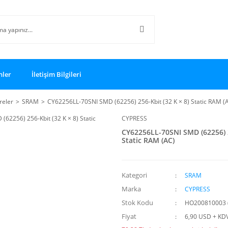
nler
İletişim Bilgileri
reler
SRAM
CY62256LL-70SNI SMD (62256) 256-Kbit (32 K × 8) Static RAM (
CYPRESS
CY62256LL-70SNI SMD (62256) 2
Static RAM (AC)
Kategori
SRAM
Marka
CYPRESS
Stok Kodu
HO200810003 
Fiyat
6,90 USD + KD