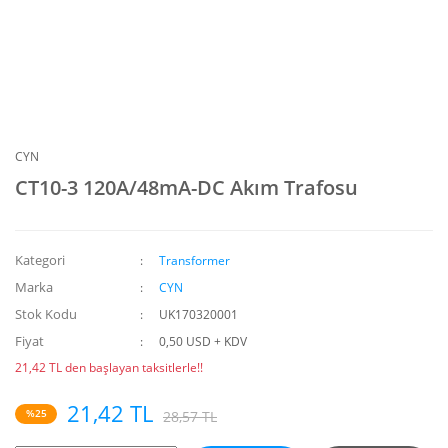
CYN
CT10-3 120A/48mA-DC Akım Trafosu
Kategori
Transformer
Marka
CYN
Stok Kodu
UK170320001
Fiyat
0,50 USD + KDV
21,42 TL den başlayan taksitlerle!!
21,42 TL
%25
28,57 TL