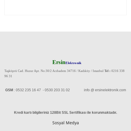
Ersin
Elektronik
Taşköprü Cad. Huzur Apt. No:30/2 Acıbadem 34716 / Kadıköy / Istanbul
Tel :
0216 338
96 31
GSM
: 0532 235 16 47 - 0530 203 31 02 info @ ersinelektronik.com
Kredi kartı bilgileriniz 128Bit SSL Sertifikası ile korunmaktadır
.
Sosyal Medya