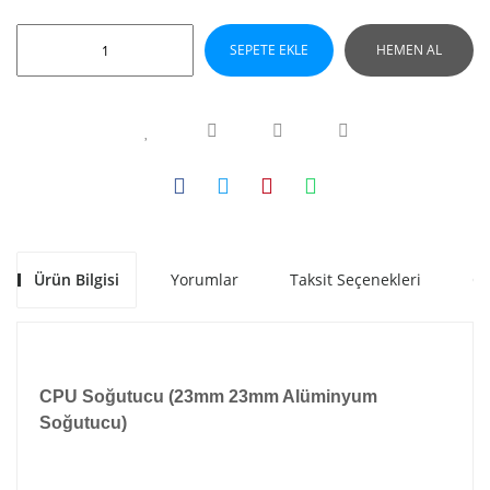
SEPETE EKLE
HEMEN AL
Ürün Bilgisi
Yorumlar
Taksit Seçenekleri
Ön
CPU Soğutucu (23mm 23mm Alüminyum
Soğutucu)