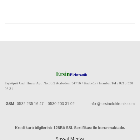
Ersin
Elektronik
Taşköprü Cad. Huzur Apt. No:30/2 Acıbadem 34716 / Kadıköy / Istanbul
Tel :
0216 338
96 31
GSM
: 0532 235 16 47 - 0530 203 31 02 info @ ersinelektronik.com
Kredi kartı bilgileriniz 128Bit SSL Sertifikası ile korunmaktadır
.
Sosyal Medya