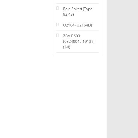
Röle Soketi (Type
92.43)
U2164 (U2164D)
ZBA B603
(08240045 19131)
(Ad)