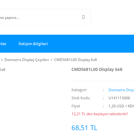
nler
İletişim Bilgileri
Dotmatrix Display Çeşitleri
CMD5681L00 Display 6x8
CMD5681L00 Display 6x8
Kategori
Dotmatrix Displ
Stok Kodu
U141115006
Fiyat
1,20 USD + KD
12,21 TL den başlayan taksitlerle!!
68,51 TL