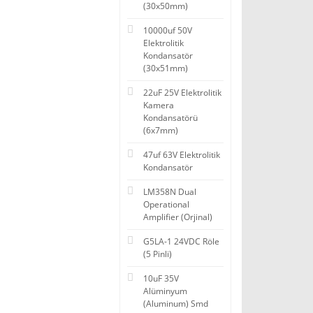
(30x50mm)
10000uf 50V
Elektrolitik
Kondansatör
(30x51mm)
22uF 25V Elektrolitik
Kamera
Kondansatörü
(6x7mm)
47uf 63V Elektrolitik
Kondansatör
LM358N Dual
Operational
Amplifier (Orjinal)
G5LA-1 24VDC Röle
(5 Pinli)
10uF 35V
Alüminyum
(Aluminum) Smd