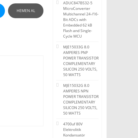
ADUC847BS32-5
MicroConverter
HEMEN AL
Multichannel 24-/16-
Bit ADCs with
Embedded 62 kB
Flash and Single-
Cycle MCU
MJE15033G 8.0
AMPERES PNP
POWER TRANSISTOR
COMPLEMENTARY
SILICON 250 VOLTS,
50 WATTS
MJE15032G 8.0
AMPERES NPN
POWER TRANSISTOR
COMPLEMENTARY
SILICON 250 VOLTS,
50 WATTS
4700uf 80V
Elektrolitik
Kondansatör