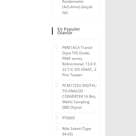
Kondansatör
(4x5.4mm) (küçük
tip)
En Populer
Olanlar
P6KE16CA Transil
Diyot TVS Diode,
P6KE series,
Bidirectional, 13.6 V,
22.5 V, DO-204AC, 2
Pins Taiwan
PCM1725U DIGITAL-
TO-ANALOG
CONVERTER 16 Bits,
96kHz Sampling
(BB) Orjinal
PT6005
Röle Soketi (Type
94.43)