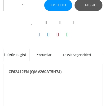
SEPETE EKLE
HEMEN AL
Ürün Bilgisi
Yorumlar
Taksit Seçenekleri
Ön
CF62412FN (QMV260AT5H74)