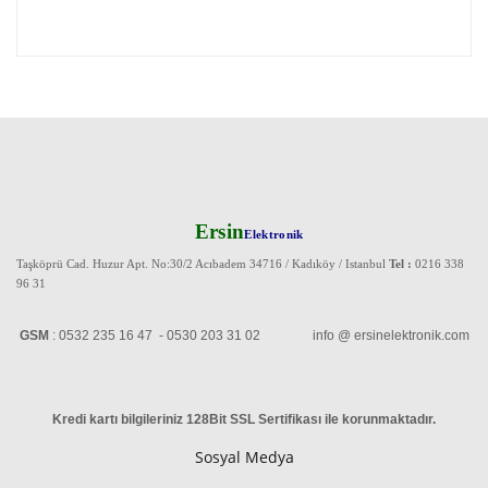
Ersin
Elektronik
Taşköprü Cad. Huzur Apt. No:30/2 Acıbadem 34716 / Kadıköy / Istanbul
Tel :
0216 338
96 31
GSM
: 0532 235 16 47 - 0530 203 31 02 info @ ersinelektronik.com
Kredi kartı bilgileriniz 128Bit SSL Sertifikası ile korunmaktadır
.
Sosyal Medya