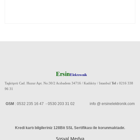
Ersin
Elektronik
Taşköprü Cad. Huzur Apt. No:30/2 Acıbadem 34716 / Kadıköy / Istanbul
Tel :
0216 338
96 31
GSM
: 0532 235 16 47 - 0530 203 31 02 info @ ersinelektronik.com
Kredi kartı bilgileriniz 128Bit SSL Sertifikası ile korunmaktadır
.
Sosyal Medya