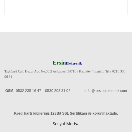
Ersin
Elektronik
Taşköprü Cad. Huzur Apt. No:30/2 Acıbadem 34716 / Kadıköy / Istanbul
Tel :
0216 338
96 31
GSM
: 0532 235 16 47 - 0530 203 31 02 info @ ersinelektronik.com
Kredi kartı bilgileriniz 128Bit SSL Sertifikası ile korunmaktadır
.
Sosyal Medya