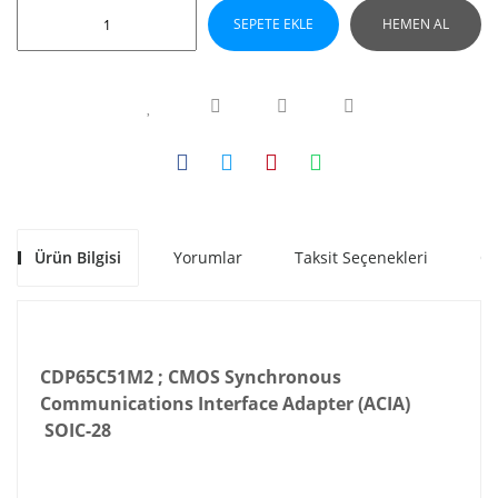
SEPETE EKLE
HEMEN AL
Ürün Bilgisi
Yorumlar
Taksit Seçenekleri
Ön
CDP65C51M2 ; CMOS Synchronous
Communications Interface Adapter (ACIA)
SOIC-28