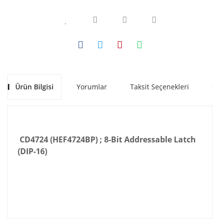
Ürün Bilgisi
Yorumlar
Taksit Seçenekleri
Ön
CD4724 (HEF4724BP) ; 8-Bit Addressable Latch
(DIP-16)