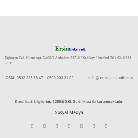
Ersin
Elektronik
Taşköprü Cad. Huzur Apt. No:30/2 Acıbadem 34716 / Kadıköy / Istanbul
Tel :
0216 338
96 31
GSM
: 0532 235 16 47 - 0530 203 31 02 info @ ersinelektronik.com
Kredi kartı bilgileriniz 128Bit SSL Sertifikası ile korunmaktadır
.
Sosyal Medya