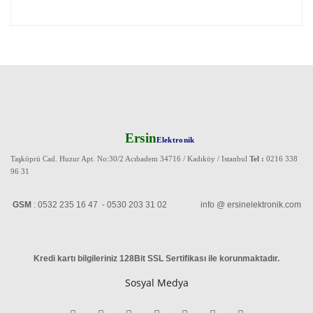
Ersin
Elektronik
Taşköprü Cad. Huzur Apt. No:30/2 Acıbadem 34716 / Kadıköy / Istanbul
Tel :
0216 338
96 31
GSM
: 0532 235 16 47 - 0530 203 31 02 info @ ersinelektronik.com
Kredi kartı bilgileriniz 128Bit SSL Sertifikası ile korunmaktadır
.
Sosyal Medya