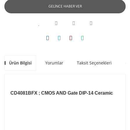
GELİNCE HABER VER
Ürün Bilgisi
Yorumlar
Taksit Seçenekleri
Ön
CD4081BFX ; CMOS AND Gate DIP-14 Ceramic