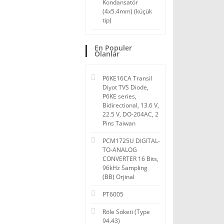
Kondansatör
(4x5.4mm) (küçük
tip)
En Populer
Olanlar
P6KE16CA Transil
Diyot TVS Diode,
P6KE series,
Bidirectional, 13.6 V,
22.5 V, DO-204AC, 2
Pins Taiwan
PCM1725U DIGITAL-
TO-ANALOG
CONVERTER 16 Bits,
96kHz Sampling
(BB) Orjinal
PT6005
Röle Soketi (Type
94.43)