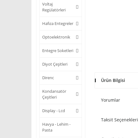
Voltaj
Regülatörleri
Hafıza Entegreler
Optoelektronik
Entegre Soketleri
Diyot Çeşitleri
Direnc
Ürün Bilgisi
Kondansatör
Çeşitleri
Yorumlar
Display - Lcd
Taksit Seçenekleri
Havya - Lehim -
Pasta