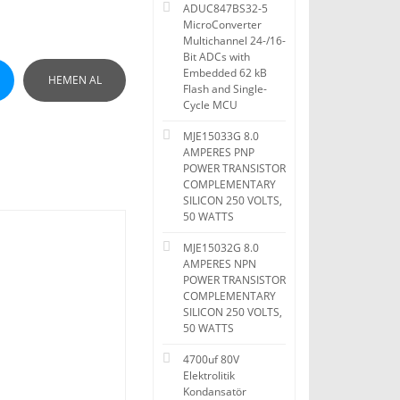
ADUC847BS32-5
MicroConverter
Multichannel 24-/16-
Bit ADCs with
Embedded 62 kB
HEMEN AL
Flash and Single-
Cycle MCU
MJE15033G 8.0
AMPERES PNP
POWER TRANSISTOR
COMPLEMENTARY
SILICON 250 VOLTS,
50 WATTS
MJE15032G 8.0
AMPERES NPN
POWER TRANSISTOR
COMPLEMENTARY
SILICON 250 VOLTS,
50 WATTS
4700uf 80V
Elektrolitik
Kondansatör