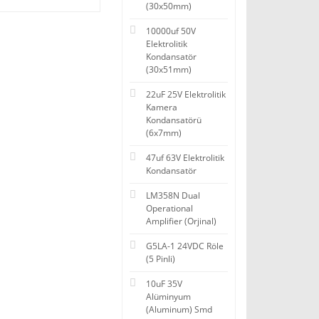
(30x50mm)
10000uf 50V
Elektrolitik
Kondansatör
(30x51mm)
22uF 25V Elektrolitik
Kamera
Kondansatörü
(6x7mm)
47uf 63V Elektrolitik
Kondansatör
LM358N Dual
Operational
Amplifier (Orjinal)
G5LA-1 24VDC Röle
(5 Pinli)
10uF 35V
Alüminyum
(Aluminum) Smd