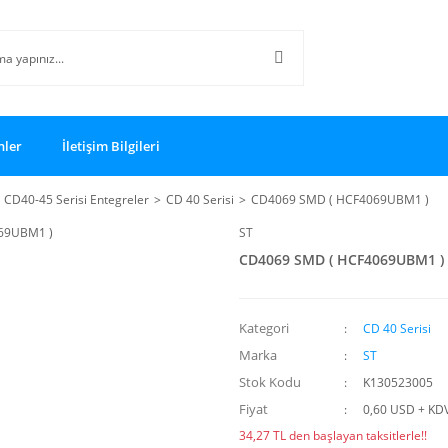
nler
İletişim Bilgileri
CD40-45 Serisi Entegreler
CD 40 Serisi
CD4069 SMD ( HCF4069UBM1 )
ST
CD4069 SMD ( HCF4069UBM1 )
Kategori
CD 40 Serisi
Marka
ST
Stok Kodu
K130523005
Fiyat
0,60 USD + KD
34,27 TL den başlayan taksitlerle!!