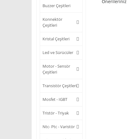
Önerileriniz
Buzzer Çeşitleri
Konnektör
Çeşitleri
Kristal Çeşitleri
Led ve Sürücüler
Motor - Sensör
Çeşitleri
Transistör Çeşitleri
Mosfet - IGBT
Tristör - Triyak
Ntc- Ptc - Varistör