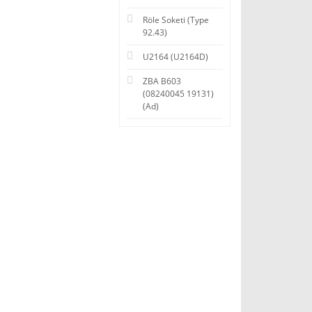
Röle Soketi (Type
92.43)
U2164 (U2164D)
ZBA B603
(08240045 19131)
(Ad)