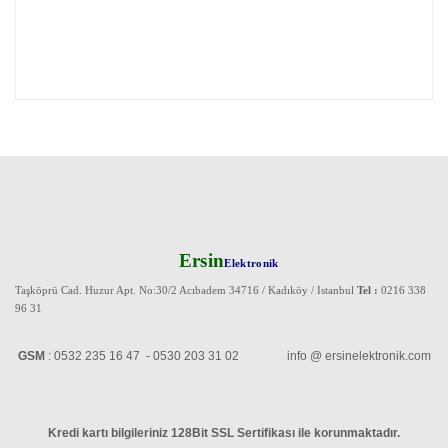
Ersin
Elektronik
Taşköprü Cad. Huzur Apt. No:30/2 Acıbadem 34716 / Kadıköy / Istanbul
Tel :
0216 338
96 31
GSM
: 0532 235 16 47 - 0530 203 31 02 info @ ersinelektronik.com
Kredi kartı bilgileriniz 128Bit SSL Sertifikası ile korunmaktadır
.