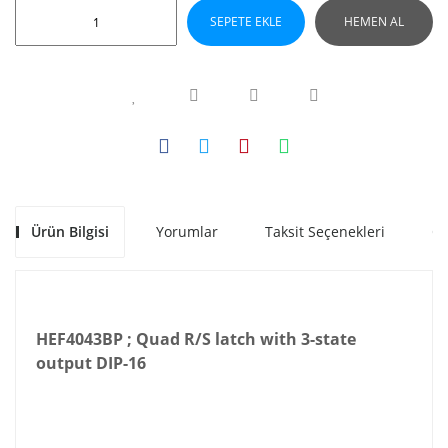
SEPETE EKLE
HEMEN AL
Ürün Bilgisi
Yorumlar
Taksit Seçenekleri
Ön
HEF4043BP ; Quad R/S latch with 3-state
output DIP-16