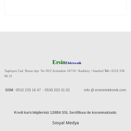
Ersin
Elektronik
Taşköprü Cad. Huzur Apt. No:30/2 Acıbadem 34716 / Kadıköy / Istanbul
Tel :
0216 338
96 31
GSM
: 0532 235 16 47 - 0530 203 31 02 info @ ersinelektronik.com
Kredi kartı bilgileriniz 128Bit SSL Sertifikası ile korunmaktadır
.
Sosyal Medya