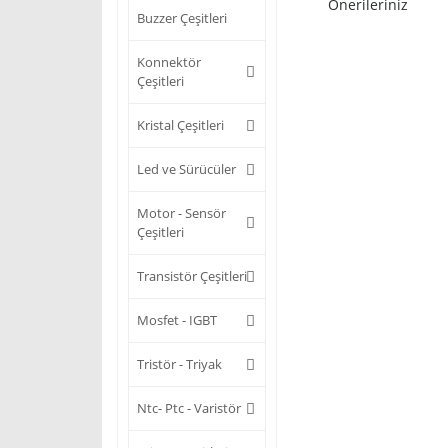
Önerileriniz
Buzzer Çeşitleri
Konnektör
Çeşitleri
Kristal Çeşitleri
Led ve Sürücüler
Motor - Sensör
Çeşitleri
Transistör Çeşitleri
Mosfet - IGBT
Tristör - Triyak
Ntc- Ptc - Varistör