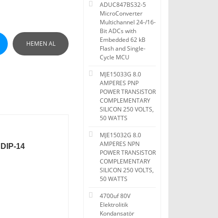
ADUC847BS32-5
MicroConverter
Multichannel 24-/16-
Bit ADCs with
Embedded 62 kB
HEMEN AL
Flash and Single-
Cycle MCU
MJE15033G 8.0
AMPERES PNP
POWER TRANSISTOR
COMPLEMENTARY
SILICON 250 VOLTS,
50 WATTS
MJE15032G 8.0
AMPERES NPN
 DIP-14
POWER TRANSISTOR
COMPLEMENTARY
SILICON 250 VOLTS,
50 WATTS
4700uf 80V
Elektrolitik
Kondansatör