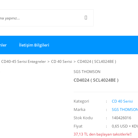
nler
İletişim Bilgileri
CD40-45 Serisi Entegreler
CD 40 Serisi
CD4024 ( SCL4024BE )
SGS THOMSON
CD4024 ( SCL4024BE )
Kategori
CD 40 Serisi
Marka
SGS THOMSO
Stok Kodu
140426016
Fiyat
0,65 USD + KD
37,13 TL den başlayan taksitlerle!!