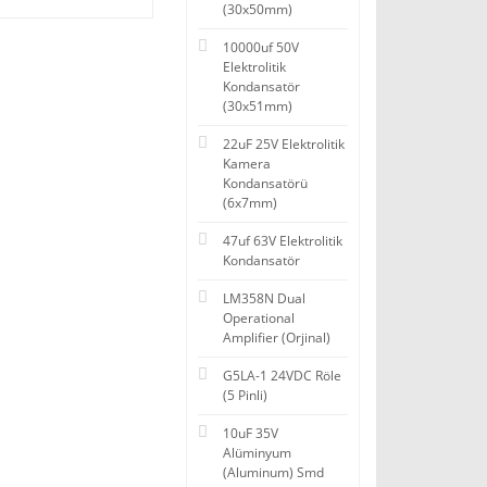
(30x50mm)
10000uf 50V
Elektrolitik
Kondansatör
(30x51mm)
22uF 25V Elektrolitik
Kamera
Kondansatörü
(6x7mm)
47uf 63V Elektrolitik
Kondansatör
LM358N Dual
Operational
Amplifier (Orjinal)
G5LA-1 24VDC Röle
(5 Pinli)
10uF 35V
Alüminyum
(Aluminum) Smd