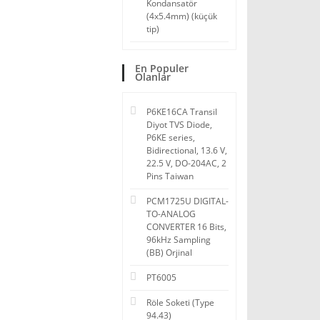
Kondansatör
(4x5.4mm) (küçük
tip)
En Populer
Olanlar
P6KE16CA Transil
Diyot TVS Diode,
P6KE series,
Bidirectional, 13.6 V,
22.5 V, DO-204AC, 2
Pins Taiwan
PCM1725U DIGITAL-
TO-ANALOG
CONVERTER 16 Bits,
96kHz Sampling
(BB) Orjinal
PT6005
Röle Soketi (Type
94.43)