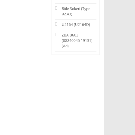
Röle Soketi (Type
92.43)
U2164 (U2164D)
ZBA B603
(08240045 19131)
(Ad)