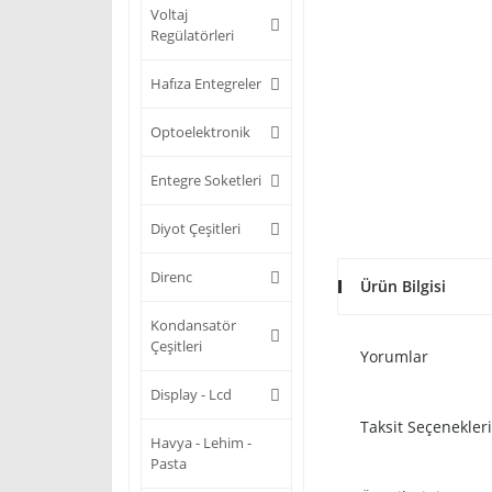
Voltaj
Regülatörleri
Hafıza Entegreler
Optoelektronik
Entegre Soketleri
Diyot Çeşitleri
Direnc
Ürün Bilgisi
Kondansatör
Çeşitleri
Yorumlar
Display - Lcd
Taksit Seçenekleri
Havya - Lehim -
Pasta