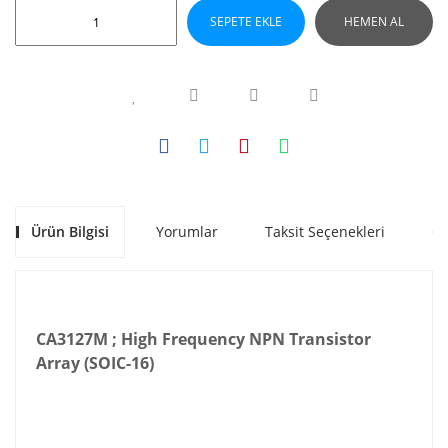
SEPETE EKLE
HEMEN AL
Ürün Bilgisi
Yorumlar
Taksit Seçenekleri
Ön
CA3127M ; High Frequency NPN Transistor
Array (SOIC-16)