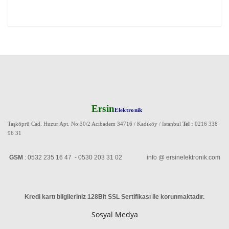
Ersin
Elektronik
Taşköprü Cad. Huzur Apt. No:30/2 Acıbadem 34716 / Kadıköy / Istanbul
Tel :
0216 338
96 31
GSM
: 0532 235 16 47 - 0530 203 31 02 info @ ersinelektronik.com
Kredi kartı bilgileriniz 128Bit SSL Sertifikası ile korunmaktadır
.
Sosyal Medya