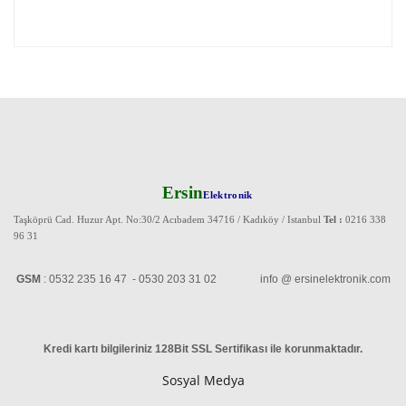
Ersin
Elektronik
Taşköprü Cad. Huzur Apt. No:30/2 Acıbadem 34716 / Kadıköy / Istanbul
Tel :
0216 338
96 31
GSM
: 0532 235 16 47 - 0530 203 31 02 info @ ersinelektronik.com
Kredi kartı bilgileriniz 128Bit SSL Sertifikası ile korunmaktadır
.
Sosyal Medya