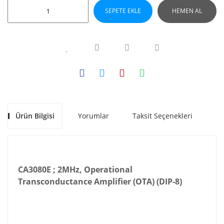
SEPETE EKLE
HEMEN AL
Ürün Bilgisi
Yorumlar
Taksit Seçenekleri
Ön
CA3080E ; 2MHz, Operational
Transconductance Amplifier (OTA) (DIP-8)