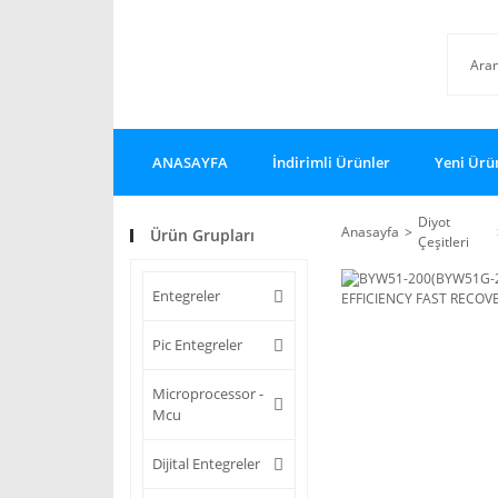
ANASAYFA
İndirimli Ürünler
Yeni Ürü
Diyot
Anasayfa
Ürün Grupları
Çeşitleri
Entegreler
Pic Entegreler
Microprocessor -
Mcu
Dijital Entegreler