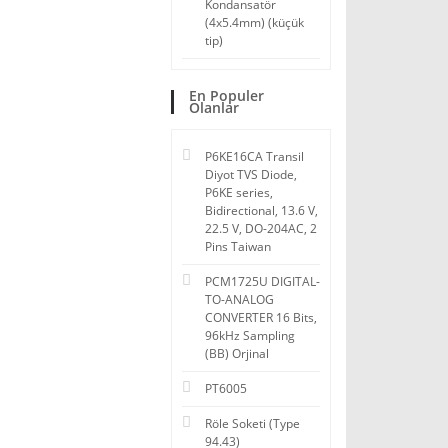
Kondansatör
(4x5.4mm) (küçük
tip)
En Populer
Olanlar
P6KE16CA Transil
Diyot TVS Diode,
P6KE series,
Bidirectional, 13.6 V,
22.5 V, DO-204AC, 2
Pins Taiwan
PCM1725U DIGITAL-
TO-ANALOG
CONVERTER 16 Bits,
96kHz Sampling
(BB) Orjinal
PT6005
Röle Soketi (Type
94.43)