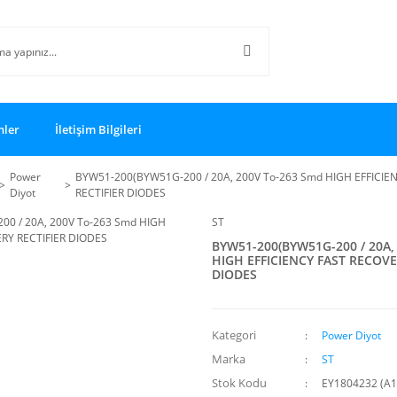
nler
İletişim Bilgileri
Power
BYW51-200(BYW51G-200 / 20A, 200V To-263 Smd HIGH EFFICIE
Diyot
RECTIFIER DIODES
ST
BYW51-200(BYW51G-200 / 20A,
HIGH EFFICIENCY FAST RECOVE
DIODES
Kategori
Power Diyot
Marka
ST
Stok Kodu
EY1804232 (A1