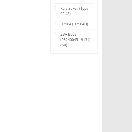
Röle Soketi (Type
92.43)
U2164 (U2164D)
ZBA B603
(08240045 19131)
(Ad)