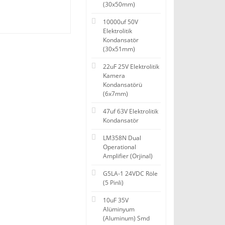
(30x50mm)
10000uf 50V
Elektrolitik
Kondansatör
(30x51mm)
22uF 25V Elektrolitik
Kamera
Kondansatörü
(6x7mm)
47uf 63V Elektrolitik
Kondansatör
LM358N Dual
Operational
Amplifier (Orjinal)
G5LA-1 24VDC Röle
(5 Pinli)
10uF 35V
Alüminyum
(Aluminum) Smd