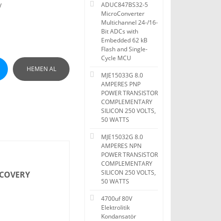
ADUC847BS32-5
V
MicroConverter
Multichannel 24-/16-
Bit ADCs with
Embedded 62 kB
Flash and Single-
Cycle MCU
HEMEN AL
MJE15033G 8.0
AMPERES PNP
POWER TRANSISTOR
COMPLEMENTARY
SILICON 250 VOLTS,
50 WATTS
MJE15032G 8.0
AMPERES NPN
POWER TRANSISTOR
COMPLEMENTARY
SILICON 250 VOLTS,
ECOVERY
50 WATTS
4700uf 80V
Elektrolitik
Kondansatör