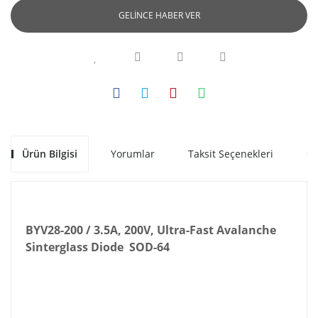
GELİNCE HABER VER
Ürün Bilgisi
Yorumlar
Taksit Seçenekleri
Ön
BYV28-200 / 3.5A, 200V
, Ultra-Fast Avalanche
Sinterglass Diode SOD-64