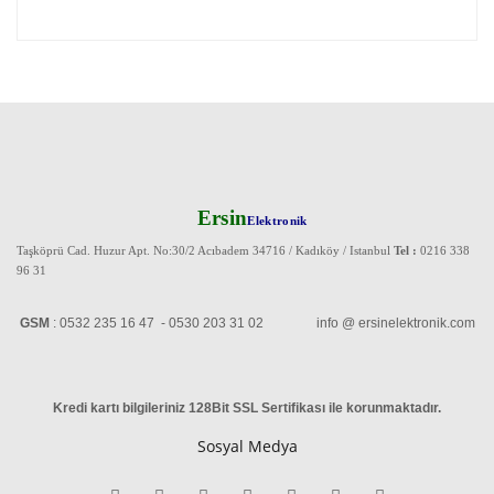
Ersin
Elektronik
Taşköprü Cad. Huzur Apt. No:30/2 Acıbadem 34716 / Kadıköy / Istanbul
Tel :
0216 338
96 31
GSM
: 0532 235 16 47 - 0530 203 31 02 info @ ersinelektronik.com
Kredi kartı bilgileriniz 128Bit SSL Sertifikası ile korunmaktadır
.
Sosyal Medya