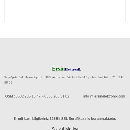
Ersin
Elektronik
Taşköprü Cad. Huzur Apt. No:30/2 Acıbadem 34716 / Kadıköy / Istanbul
Tel :
0216 338
96 31
GSM
: 0532 235 16 47 - 0530 203 31 02 info @ ersinelektronik.com
Kredi kartı bilgileriniz 128Bit SSL Sertifikası ile korunmaktadır
.
Sosyal Medya