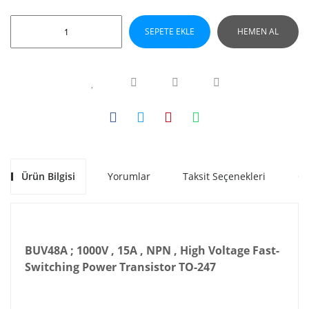
SEPETE EKLE
HEMEN AL
Ürün Bilgisi
Yorumlar
Taksit Seçenekleri
Ön
BUV48A ; 1000V , 15A , NPN , High Voltage Fast-
Switching Power Transistor TO-247