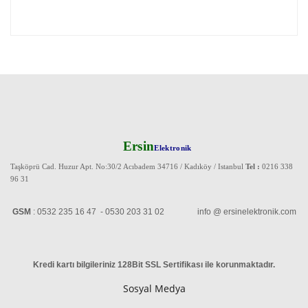
Ersin
Elektronik
Taşköprü Cad. Huzur Apt. No:30/2 Acıbadem 34716 / Kadıköy / Istanbul
Tel :
0216 338
96 31
GSM
: 0532 235 16 47 - 0530 203 31 02 info @ ersinelektronik.com
Kredi kartı bilgileriniz 128Bit SSL Sertifikası ile korunmaktadır
.
Sosyal Medya