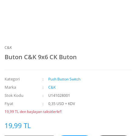
C&K
Buton C&K 9x6 CK Buton
Kategori
Push Button Switch
Marka
C&K
Stok Kodu
U141028001
Fiyat
0,35 USD + KDV
19,99 TL den başlayan taksitlerle!!
19,99 TL