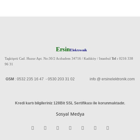
Ersin
Elektronik
Taşköprü Cad. Huzur Apt. No:30/2 Acıbadem 34716 / Kadıköy / Istanbul
Tel :
0216 338
96 31
GSM
: 0532 235 16 47 - 0530 203 31 02 info @ ersinelektronik.com
Kredi kartı bilgileriniz 128Bit SSL Sertifikası ile korunmaktadır
.
Sosyal Medya