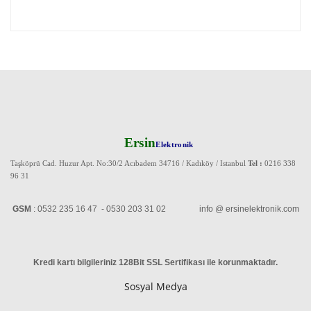
Ersin
Elektronik
Taşköprü Cad. Huzur Apt. No:30/2 Acıbadem 34716 / Kadıköy / Istanbul
Tel :
0216 338
96 31
GSM
: 0532 235 16 47 - 0530 203 31 02 info @ ersinelektronik.com
Kredi kartı bilgileriniz 128Bit SSL Sertifikası ile korunmaktadır
.
Sosyal Medya