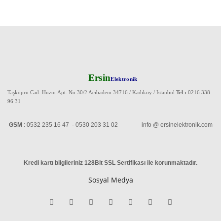
Ersin
Elektronik
Taşköprü Cad. Huzur Apt. No:30/2 Acıbadem 34716 / Kadıköy / Istanbul
Tel :
0216 338
96 31
GSM
: 0532 235 16 47 - 0530 203 31 02 info @ ersinelektronik.com
Kredi kartı bilgileriniz 128Bit SSL Sertifikası ile korunmaktadır
.
Sosyal Medya