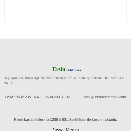
Ersin
Elektronik
Taşköprü Cad. Huzur Apt. No:30/2 Acıbadem 34716 / Kadıköy / Istanbul
Tel :
0216 338
96 31
GSM
: 0532 235 16 47 - 0530 203 31 02 info @ ersinelektronik.com
Kredi kartı bilgileriniz 128Bit SSL Sertifikası ile korunmaktadır
.
Sosyal Medya