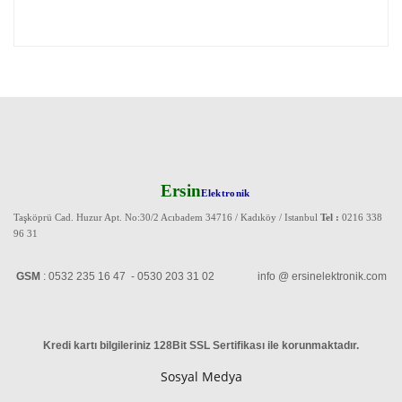
Ersin
Elektronik
Taşköprü Cad. Huzur Apt. No:30/2 Acıbadem 34716 / Kadıköy / Istanbul
Tel :
0216 338
96 31
GSM
: 0532 235 16 47 - 0530 203 31 02 info @ ersinelektronik.com
Kredi kartı bilgileriniz 128Bit SSL Sertifikası ile korunmaktadır
.
Sosyal Medya