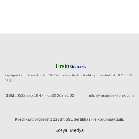
Ersin
Elektronik
Taşköprü Cad. Huzur Apt. No:30/2 Acıbadem 34716 / Kadıköy / Istanbul
Tel :
0216 338
96 31
GSM
: 0532 235 16 47 - 0530 203 31 02 info @ ersinelektronik.com
Kredi kartı bilgileriniz 128Bit SSL Sertifikası ile korunmaktadır
.
Sosyal Medya