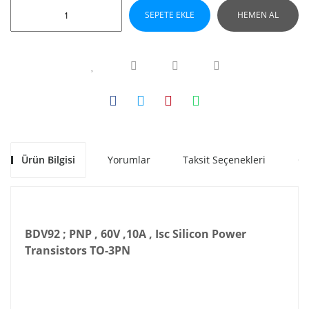
SEPETE EKLE
HEMEN AL
Ürün Bilgisi
Yorumlar
Taksit Seçenekleri
Ön
BDV92 ; PNP , 60V ,10A , Isc Silicon Power
Transistors TO-3PN