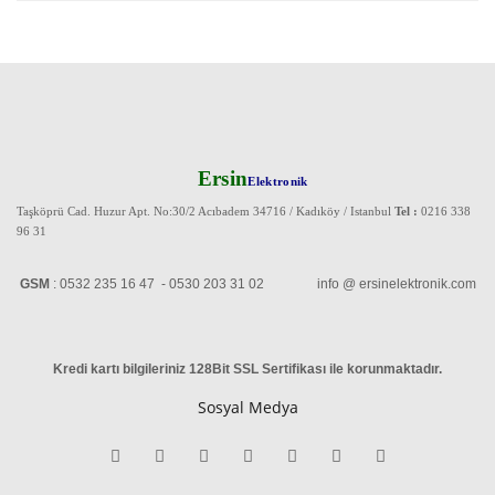
Ersin
Elektronik
Taşköprü Cad. Huzur Apt. No:30/2 Acıbadem 34716 / Kadıköy / Istanbul
Tel :
0216 338
96 31
GSM
: 0532 235 16 47 - 0530 203 31 02 info @ ersinelektronik.com
Kredi kartı bilgileriniz 128Bit SSL Sertifikası ile korunmaktadır
.
Sosyal Medya