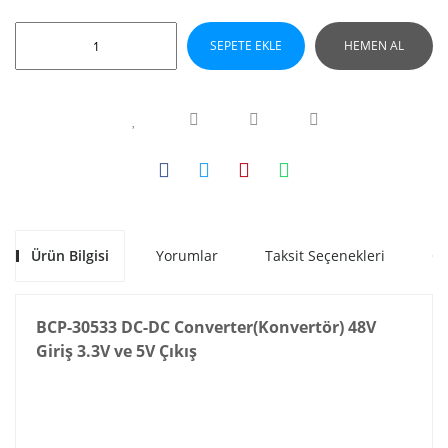
SEPETE EKLE
HEMEN AL
Ürün Bilgisi
Yorumlar
Taksit Seçenekleri
Ön
BCP-30533 DC-DC Converter(Konvertör) 48V
Giriş 3.3V ve 5V Çıkış