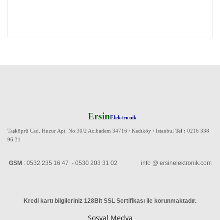
Ersin
Elektronik
Taşköprü Cad. Huzur Apt. No:30/2 Acıbadem 34716 / Kadıköy / Istanbul
Tel :
0216 338
96 31
GSM
: 0532 235 16 47 - 0530 203 31 02 info @ ersinelektronik.com
Kredi kartı bilgileriniz 128Bit SSL Sertifikası ile korunmaktadır
.
Sosyal Medya