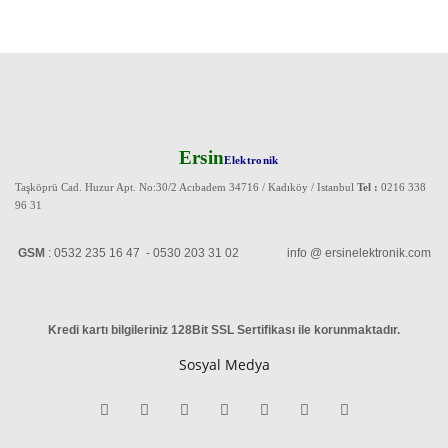
Ersin
Elektronik
Taşköprü Cad. Huzur Apt. No:30/2 Acıbadem 34716 / Kadıköy / Istanbul
Tel :
0216 338
96 31
GSM
: 0532 235 16 47 - 0530 203 31 02 info @ ersinelektronik.com
Kredi kartı bilgileriniz 128Bit SSL Sertifikası ile korunmaktadır
.
Sosyal Medya