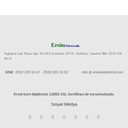
Ersin
Elektronik
Taşköprü Cad. Huzur Apt. No:30/2 Acıbadem 34716 / Kadıköy / Istanbul
Tel :
0216 338
96 31
GSM
: 0532 235 16 47 - 0530 203 31 02 info @ ersinelektronik.com
Kredi kartı bilgileriniz 128Bit SSL Sertifikası ile korunmaktadır
.
Sosyal Medya