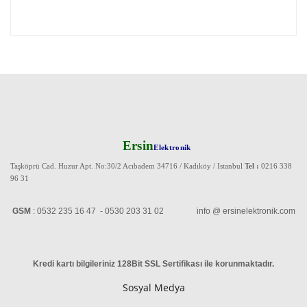
Ersin
Elektronik
Taşköprü Cad. Huzur Apt. No:30/2 Acıbadem 34716 / Kadıköy / Istanbul
Tel :
0216 338
96 31
GSM
: 0532 235 16 47 - 0530 203 31 02 info @ ersinelektronik.com
Kredi kartı bilgileriniz 128Bit SSL Sertifikası ile korunmaktadır
.
Sosyal Medya