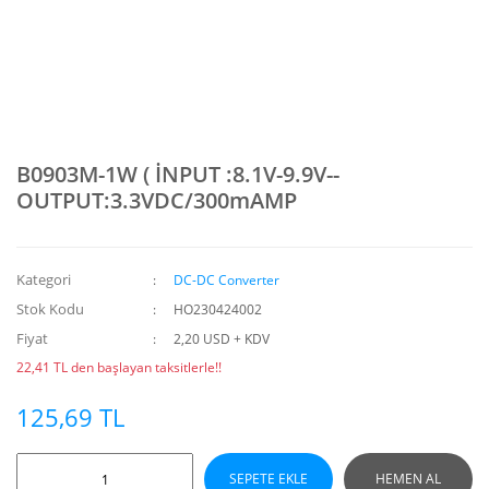
B0903M-1W ( İNPUT :8.1V-9.9V--
OUTPUT:3.3VDC/300mAMP
Kategori
DC-DC Converter
Stok Kodu
HO230424002
Fiyat
2,20 USD + KDV
22,41 TL den başlayan taksitlerle!!
125,69 TL
SEPETE EKLE
HEMEN AL