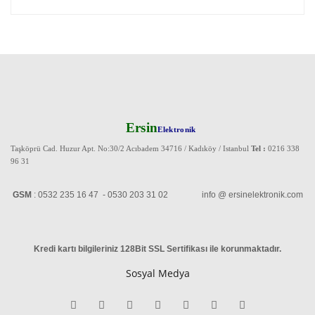
Ersin
Elektronik
Taşköprü Cad. Huzur Apt. No:30/2 Acıbadem 34716 / Kadıköy / Istanbul
Tel :
0216 338
96 31
GSM
: 0532 235 16 47 - 0530 203 31 02 info @ ersinelektronik.com
Kredi kartı bilgileriniz 128Bit SSL Sertifikası ile korunmaktadır
.
Sosyal Medya