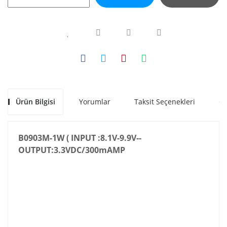
Ürün Bilgisi
Yorumlar
Taksit Seçenekleri
Ön
B0903M-1W ( INPUT :8.1V-9.9V--
OUTPUT:3.3VDC/300mAMP