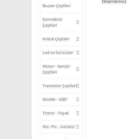
Önerileriniz
Buzzer Çeşitleri
Konnektör
Çeşitleri
Kristal Çeşitleri
Led ve Sürücüler
Motor - Sensör
Çeşitleri
Transistör Çeşitleri
Mosfet - IGBT
Tristör - Triyak
Ntc- Ptc - Varistör