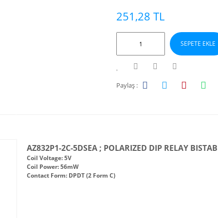
251,28 TL
SEPETE EKLE
Paylaş :
AZ832P1-2C-5DSEA ; POLARIZED DIP RELAY BISTAB
Coil Voltage: 5V
Coil Power: 56mW
Contact Form: DPDT (2 Form C)