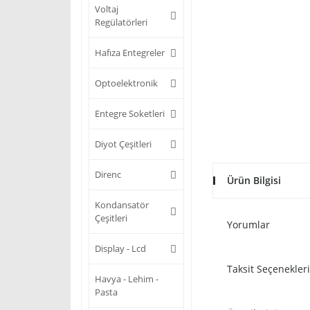
Voltaj
Regülatörleri
Hafıza Entegreler
Optoelektronik
Entegre Soketleri
Diyot Çeşitleri
Direnc
Ürün Bilgisi
Kondansatör
Çeşitleri
Yorumlar
Display - Lcd
Taksit Seçenekleri
Havya - Lehim -
Pasta