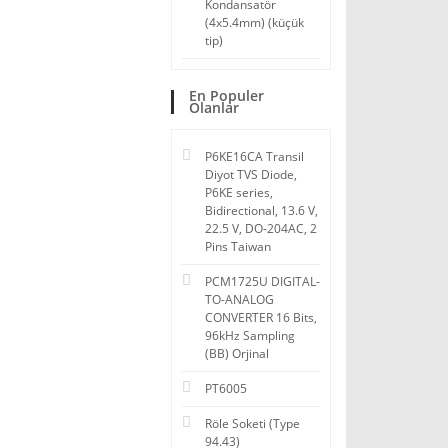
Kondansatör
(4x5.4mm) (küçük
tip)
En Populer
Olanlar
P6KE16CA Transil
Diyot TVS Diode,
P6KE series,
Bidirectional, 13.6 V,
22.5 V, DO-204AC, 2
Pins Taiwan
PCM1725U DIGITAL-
TO-ANALOG
CONVERTER 16 Bits,
96kHz Sampling
(BB) Orjinal
PT6005
Röle Soketi (Type
94.43)