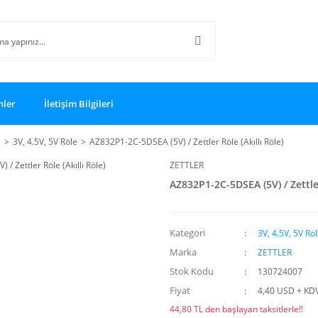
nler
İletişim Bilgileri
i
3V, 4.5V, 5V Röle
AZ832P1-2C-5DSEA (5V) / Zettler Röle (Akıllı Röle)
ZETTLER
AZ832P1-2C-5DSEA (5V) / Zettler
Kategori
3V, 4.5V, 5V Rö
Marka
ZETTLER
Stok Kodu
130724007
Fiyat
4,40 USD + KD
44,80 TL den başlayan taksitlerle!!