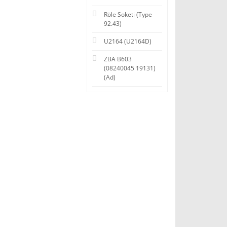
Röle Soketi (Type
92.43)
U2164 (U2164D)
ZBA B603
(08240045 19131)
(Ad)