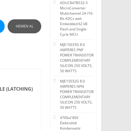
ADUC847BS32-5
MicroConverter
Multichannel 24-/16-
Bit ADCs with
Embedded 62 kB
HEMEN AL
Flash and Single-
Cycle MCU
MJE15033G 8.0
AMPERES PNP
POWER TRANSISTOR
COMPLEMENTARY
SILICON 250 VOLTS,
50 WATTS
MJE15032G 8.0
AMPERES NPN
LE (LATCHING)
POWER TRANSISTOR
COMPLEMENTARY
SILICON 250 VOLTS,
50 WATTS
4700uf 80V
Elektrolitik
Kondansatör