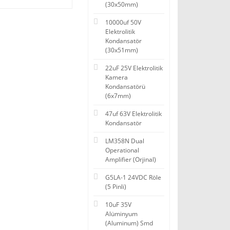
(30x50mm)
10000uf 50V
Elektrolitik
Kondansatör
(30x51mm)
22uF 25V Elektrolitik
Kamera
Kondansatörü
(6x7mm)
47uf 63V Elektrolitik
Kondansatör
LM358N Dual
Operational
Amplifier (Orjinal)
G5LA-1 24VDC Röle
(5 Pinli)
10uF 35V
Alüminyum
(Aluminum) Smd