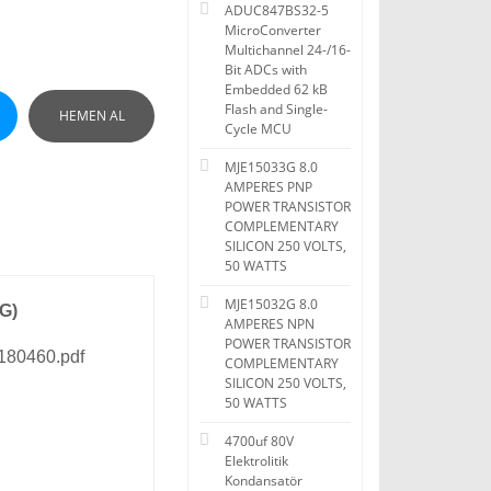
ADUC847BS32-5
MicroConverter
Multichannel 24-/16-
Bit ADCs with
Embedded 62 kB
Flash and Single-
HEMEN AL
Cycle MCU
MJE15033G 8.0
AMPERES PNP
POWER TRANSISTOR
COMPLEMENTARY
SILICON 250 VOLTS,
50 WATTS
MJE15032G 8.0
G)
AMPERES NPN
POWER TRANSISTOR
180460.pdf
COMPLEMENTARY
SILICON 250 VOLTS,
50 WATTS
4700uf 80V
Elektrolitik
Kondansatör