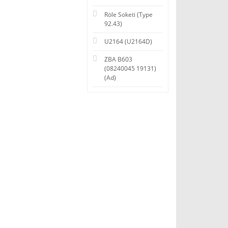
Röle Soketi (Type
92.43)
U2164 (U2164D)
ZBA B603
(08240045 19131)
(Ad)