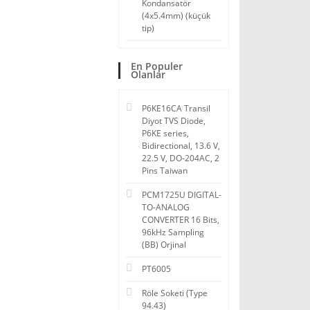
Kondansatör
(4x5.4mm) (küçük
tip)
En Populer
Olanlar
P6KE16CA Transil
Diyot TVS Diode,
P6KE series,
Bidirectional, 13.6 V,
22.5 V, DO-204AC, 2
Pins Taiwan
PCM1725U DIGITAL-
TO-ANALOG
CONVERTER 16 Bits,
96kHz Sampling
(BB) Orjinal
PT6005
Röle Soketi (Type
94.43)