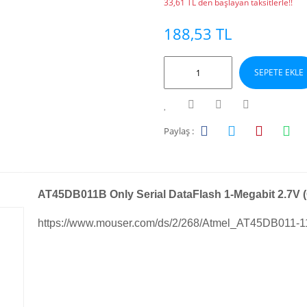
33,61 TL den başlayan taksitlerle!!
188,53 TL
SEPETE EKLE
Paylaş :
AT45DB011B Only Serial DataFlash 1-Megabit 2.7V (
https://www.mouser.com/ds/2/268/Atmel_AT45DB011-1