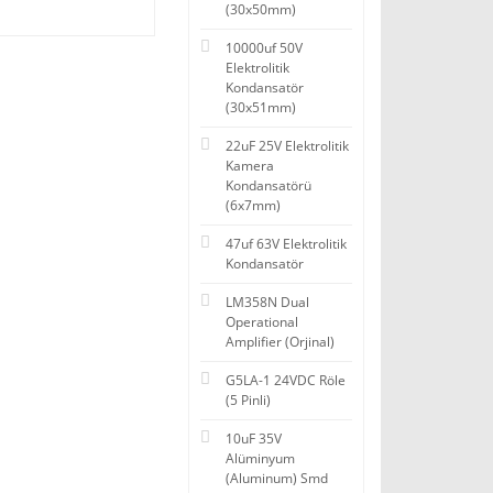
(30x50mm)
10000uf 50V
Elektrolitik
Kondansatör
(30x51mm)
22uF 25V Elektrolitik
Kamera
Kondansatörü
(6x7mm)
47uf 63V Elektrolitik
Kondansatör
LM358N Dual
Operational
Amplifier (Orjinal)
G5LA-1 24VDC Röle
(5 Pinli)
10uF 35V
Alüminyum
(Aluminum) Smd