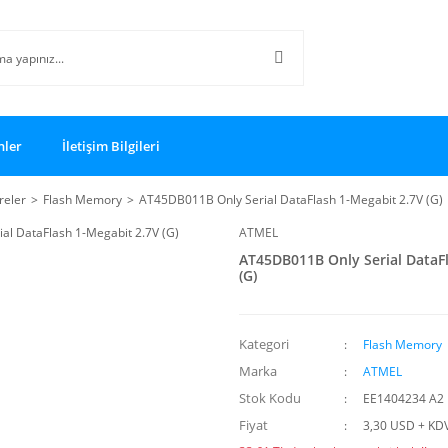
nler
İletişim Bilgileri
reler
Flash Memory
AT45DB011B Only Serial DataFlash 1-Megabit 2.7V (G)
ATMEL
AT45DB011B Only Serial DataF
(G)
Kategori
Flash Memory
Marka
ATMEL
Stok Kodu
EE1404234 A2
Fiyat
3,30 USD + KD