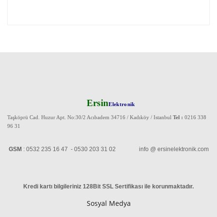
Ersin
Elektronik
Taşköprü Cad. Huzur Apt. No:30/2 Acıbadem 34716 / Kadıköy / Istanbul
Tel :
0216 338
96 31
GSM
: 0532 235 16 47 - 0530 203 31 02 info @ ersinelektronik.com
Kredi kartı bilgileriniz 128Bit SSL Sertifikası ile korunmaktadır
.
Sosyal Medya