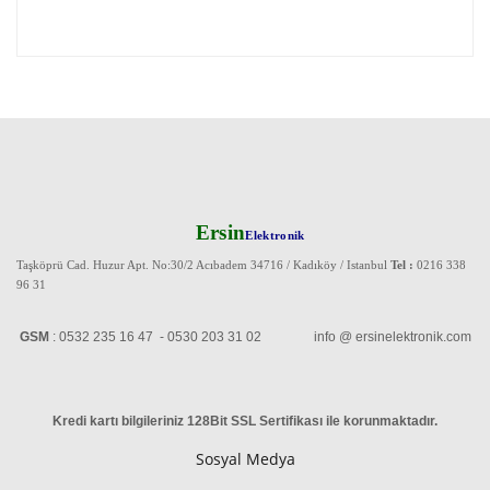
Ersin
Elektronik
Taşköprü Cad. Huzur Apt. No:30/2 Acıbadem 34716 / Kadıköy / Istanbul
Tel :
0216 338
96 31
GSM
: 0532 235 16 47 - 0530 203 31 02 info @ ersinelektronik.com
Kredi kartı bilgileriniz 128Bit SSL Sertifikası ile korunmaktadır
.
Sosyal Medya