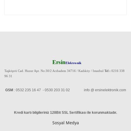
Ersin
Elektronik
Taşköprü Cad. Huzur Apt. No:30/2 Acıbadem 34716 / Kadıköy / Istanbul
Tel :
0216 338
96 31
GSM
: 0532 235 16 47 - 0530 203 31 02 info @ ersinelektronik.com
Kredi kartı bilgileriniz 128Bit SSL Sertifikası ile korunmaktadır
.
Sosyal Medya