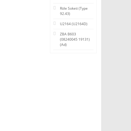
Röle Soketi (Type
92.43)
U2164 (U2164D)
ZBA B603
(08240045 19131)
(Ad)