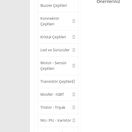
Önerileriniz
Buzzer Çeşitleri
Konnektör
Çeşitleri
Kristal Çeşitleri
Led ve Sürücüler
Motor - Sensör
Çeşitleri
Transistör Çeşitleri
Mosfet - IGBT
Tristör - Triyak
Ntc- Ptc - Varistör