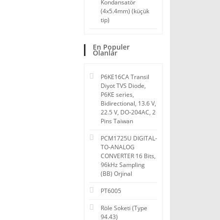
Kondansatör
(4x5.4mm) (küçük
tip)
En Populer
Olanlar
P6KE16CA Transil
Diyot TVS Diode,
P6KE series,
Bidirectional, 13.6 V,
22.5 V, DO-204AC, 2
Pins Taiwan
PCM1725U DIGITAL-
TO-ANALOG
CONVERTER 16 Bits,
96kHz Sampling
(BB) Orjinal
PT6005
Röle Soketi (Type
94.43)