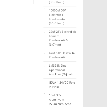
(30x50mm)
10000uf 50V
Elektrolitik
Kondansatör
(30x51mm)
22uF 25V Elektrolitik
Kamera
Kondansatörü
(6x7mm)
47uf 63V Elektrolitik
Kondansatör
LM358N Dual
Operational
Amplifier (Orjinal)
G5LA-1 24VDC Röle
(5 Pinli)
10uF 35V
Alüminyum
(Aluminum) Smd