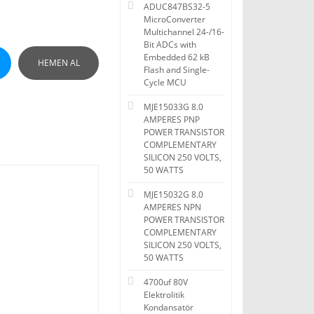
ADUC847BS32-5
MicroConverter
Multichannel 24-/16-
Bit ADCs with
Embedded 62 kB
HEMEN AL
Flash and Single-
Cycle MCU
MJE15033G 8.0
AMPERES PNP
POWER TRANSISTOR
COMPLEMENTARY
SILICON 250 VOLTS,
50 WATTS
MJE15032G 8.0
AMPERES NPN
POWER TRANSISTOR
COMPLEMENTARY
SILICON 250 VOLTS,
50 WATTS
4700uf 80V
Elektrolitik
Kondansatör