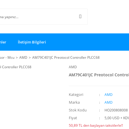
nler
İletişim Bilgileri
sor - Mcu
AMD
AM79C401JC Preotocol Controller PLCC68
AMD
AM79C401JC Preotocol Contro
Kategori
AMD
Marka
AMD
Stok Kodu
HO200808008
Fiyat
5,00 USD + KD
50,89 TL den başlayan taksitlerle!!