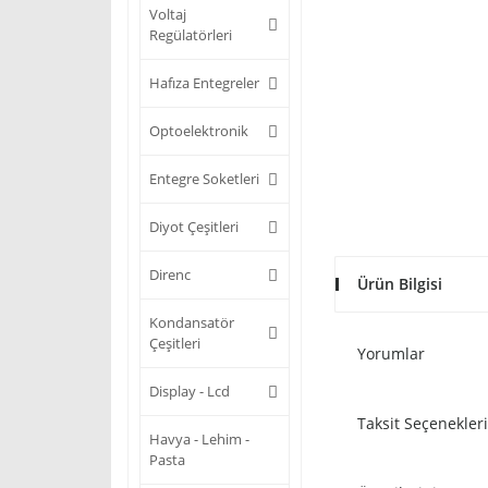
Voltaj
Regülatörleri
Hafıza Entegreler
Optoelektronik
Entegre Soketleri
Diyot Çeşitleri
Direnc
Ürün Bilgisi
Kondansatör
Çeşitleri
Yorumlar
Display - Lcd
Taksit Seçenekleri
Havya - Lehim -
Pasta