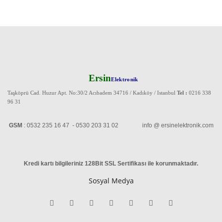
Ersin
Elektronik
Taşköprü Cad. Huzur Apt. No:30/2 Acıbadem 34716 / Kadıköy / Istanbul
Tel :
0216 338
96 31
GSM
: 0532 235 16 47 - 0530 203 31 02 info @ ersinelektronik.com
Kredi kartı bilgileriniz 128Bit SSL Sertifikası ile korunmaktadır
.
Sosyal Medya