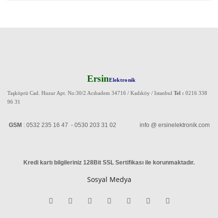
Ersin
Elektronik
Taşköprü Cad. Huzur Apt. No:30/2 Acıbadem 34716 / Kadıköy / Istanbul
Tel :
0216 338
96 31
GSM
: 0532 235 16 47 - 0530 203 31 02 info @ ersinelektronik.com
Kredi kartı bilgileriniz 128Bit SSL Sertifikası ile korunmaktadır
.
Sosyal Medya