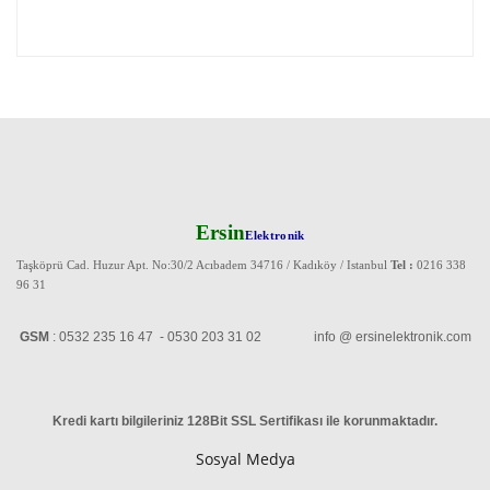
Ersin
Elektronik
Taşköprü Cad. Huzur Apt. No:30/2 Acıbadem 34716 / Kadıköy / Istanbul
Tel :
0216 338
96 31
GSM
: 0532 235 16 47 - 0530 203 31 02 info @ ersinelektronik.com
Kredi kartı bilgileriniz 128Bit SSL Sertifikası ile korunmaktadır
.
Sosyal Medya