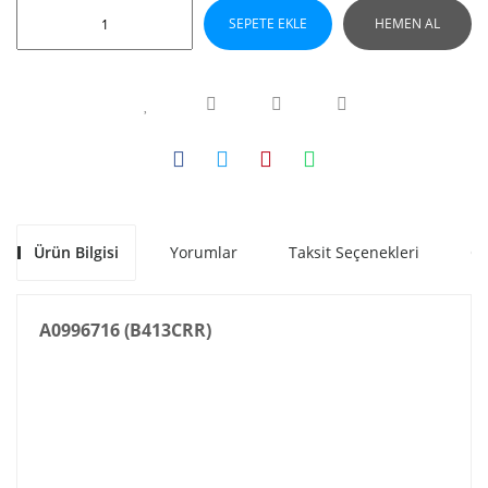
SEPETE EKLE
HEMEN AL
Ürün Bilgisi
Yorumlar
Taksit Seçenekleri
Ön
A0996716 (B413CRR)