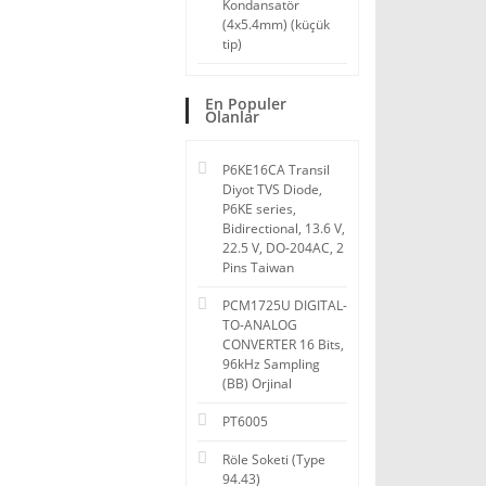
Kondansatör
(4x5.4mm) (küçük
tip)
En Populer
Olanlar
P6KE16CA Transil
Diyot TVS Diode,
P6KE series,
Bidirectional, 13.6 V,
22.5 V, DO-204AC, 2
Pins Taiwan
PCM1725U DIGITAL-
TO-ANALOG
CONVERTER 16 Bits,
96kHz Sampling
(BB) Orjinal
PT6005
Röle Soketi (Type
94.43)