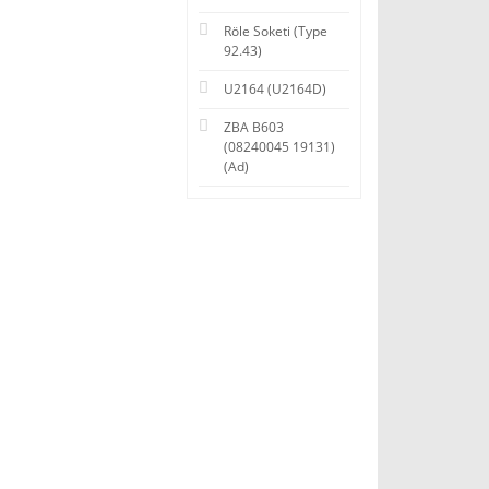
Röle Soketi (Type
92.43)
U2164 (U2164D)
ZBA B603
(08240045 19131)
(Ad)