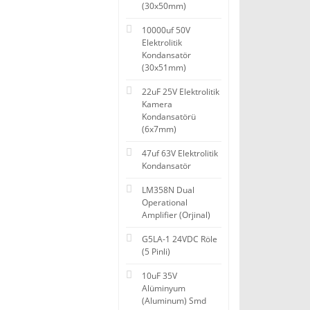
(30x50mm)
10000uf 50V
Elektrolitik
Kondansatör
(30x51mm)
22uF 25V Elektrolitik
Kamera
Kondansatörü
(6x7mm)
47uf 63V Elektrolitik
Kondansatör
LM358N Dual
Operational
Amplifier (Orjinal)
G5LA-1 24VDC Röle
(5 Pinli)
10uF 35V
Alüminyum
(Aluminum) Smd