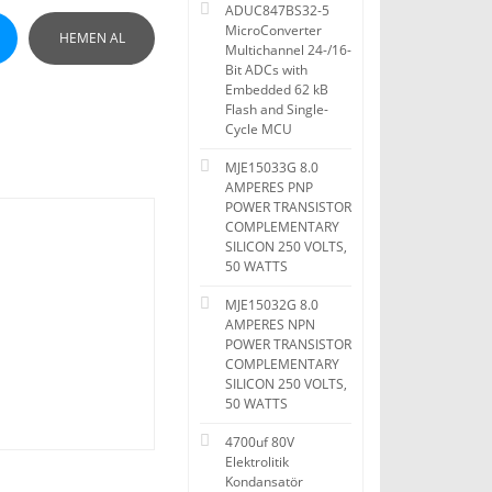
ADUC847BS32-5
MicroConverter
HEMEN AL
Multichannel 24-/16-
Bit ADCs with
Embedded 62 kB
Flash and Single-
Cycle MCU
MJE15033G 8.0
AMPERES PNP
POWER TRANSISTOR
COMPLEMENTARY
SILICON 250 VOLTS,
50 WATTS
MJE15032G 8.0
AMPERES NPN
POWER TRANSISTOR
COMPLEMENTARY
SILICON 250 VOLTS,
50 WATTS
4700uf 80V
Elektrolitik
Kondansatör