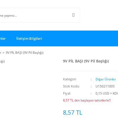
nler
İletişim Bilgileri
r
9V PİL BAŞI (9V Pil Başlığı)
9V PİL BAŞI (9V Pil Başlığı)
Kategori
Diğer Ürünler
Stok Kodu
U150211005
Fiyat
0,15 USD + KD
8,57 TL den başlayan taksitlerle!!
8,57 TL