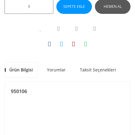
SEPETE EKLE
HEMEN AL
Ürün Bilgisi
Yorumlar
Taksit Seçenekleri
Ön
950106