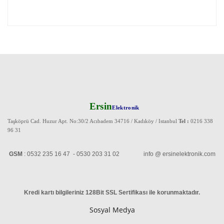
Ersin
Elektronik
Taşköprü Cad. Huzur Apt. No:30/2 Acıbadem 34716 / Kadıköy / Istanbul
Tel :
0216 338
96 31
GSM
: 0532 235 16 47 - 0530 203 31 02 info @ ersinelektronik.com
Kredi kartı bilgileriniz 128Bit SSL Sertifikası ile korunmaktadır
.
Sosyal Medya