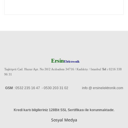
Ersin
Elektronik
Taşköprü Cad. Huzur Apt. No:30/2 Acıbadem 34716 / Kadıköy / Istanbul
Tel :
0216 338
96 31
GSM
: 0532 235 16 47 - 0530 203 31 02 info @ ersinelektronik.com
Kredi kartı bilgileriniz 128Bit SSL Sertifikası ile korunmaktadır
.
Sosyal Medya