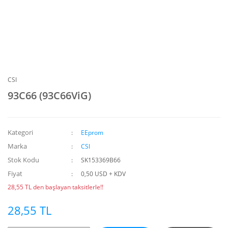
CSI
93C66 (93C66ViG)
Kategori
EEprom
Marka
CSI
Stok Kodu
SK153369B66
Fiyat
0,50 USD + KDV
28,55 TL den başlayan taksitlerle!!
28,55 TL