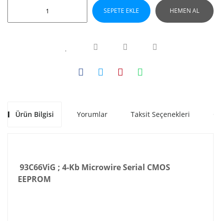
SEPETE EKLE
HEMEN AL
Ürün Bilgisi
Yorumlar
Taksit Seçenekleri
Ön
93C66ViG ; 4-Kb Microwire Serial CMOS
EEPROM