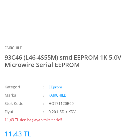
FAIRCHILD
93C46 (L46-4S55M) smd EEPROM 1K 5.0V
Microwire Serial EEPROM
Kategori
EEprom
Marka
FAIRCHILD
Stok Kodu
HO171120B69
Fiyat
0,20 USD + KDV
11,43 TL den başlayan taksitlerle!!
11,43 TL