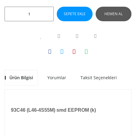
SEPETE EKLE
HEMEN AL
Ürün Bilgisi
Yorumlar
Taksit Seçenekleri
Ön
93C46 (L46-4S55M) smd EEPROM (k)