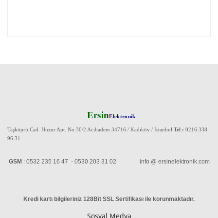
Ersin
Elektronik
Taşköprü Cad. Huzur Apt. No:30/2 Acıbadem 34716 / Kadıköy / Istanbul
Tel :
0216 338
96 31
GSM
: 0532 235 16 47 - 0530 203 31 02 info @ ersinelektronik.com
Kredi kartı bilgileriniz 128Bit SSL Sertifikası ile korunmaktadır
.
Sosyal Medya