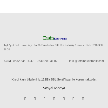
Ersin
Elektronik
Taşköprü Cad. Huzur Apt. No:30/2 Acıbadem 34716 / Kadıköy / Istanbul
Tel :
0216 338
96 31
GSM
: 0532 235 16 47 - 0530 203 31 02 info @ ersinelektronik.com
Kredi kartı bilgileriniz 128Bit SSL Sertifikası ile korunmaktadır
.
Sosyal Medya