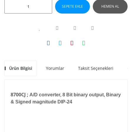
SEPETE EKLE
HEMEN AL
Ürün Bilgisi
Yorumlar
Taksit Seçenekleri
Ön
8700CJ ;
A/D converter, 8 Bit binary output, Binary
& Signed magnitude DIP-24