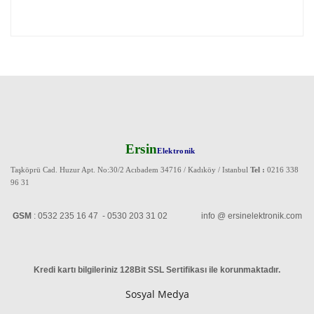
Ersin
Elektronik
Taşköprü Cad. Huzur Apt. No:30/2 Acıbadem 34716 / Kadıköy / Istanbul
Tel :
0216 338
96 31
GSM
: 0532 235 16 47 - 0530 203 31 02 info @ ersinelektronik.com
Kredi kartı bilgileriniz 128Bit SSL Sertifikası ile korunmaktadır
.
Sosyal Medya